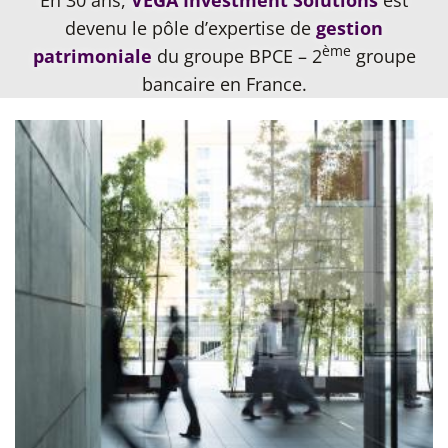
En 30 ans,
VEGA Investment Solutions
est
devenu le pôle d’expertise de
gestion
ème
patrimoniale
du groupe BPCE – 2
groupe
bancaire en France.