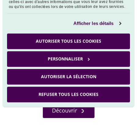
celles-ci avec d'autres informations que vous leur avez fournies
ou qu'ils ont collectées lors de votre utilisation de leurs services.
Afficher les détails
AUTORISER TOUS LES COOKIES
GOUVERNANCE
PERSONNALISER
Actionnariat solide, diversité et complémentarité des
membres du Comité de Direction pour assurer une
AUTORISER LA SÉLECTION
gouvernance de qualité
, impliquée dans
la politique Responsabilité Sociétale de l'Entreprise
(RSE)
REFUSER TOUS LES COOKIES
Découvrir