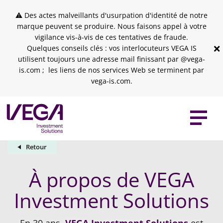
Skip to header
Skip to navigation
Skip to search
Aller au contenu principal
Skip to footer
⚠ Des actes malveillants d'usurpation d'identité de notre
marque peuvent se produire. Nous faisons appel à votre
vigilance vis-à-vis de ces tentatives de fraude.
×
Quelques conseils clés : vos interlocuteurs VEGA IS
utilisent toujours une adresse mail finissant par @vega-
is.com ; les liens de nos services Web se terminent par
vega-is.com.
Retour
À propos de VEGA
Investment Solutions