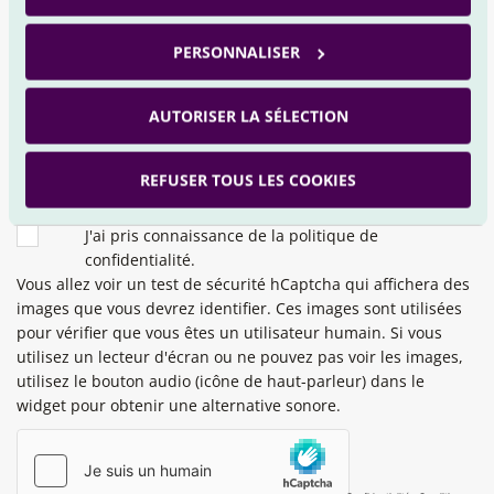
Pour ne rien manquer de l’actualité des marchés financiers et
de VEGA Investment Solutions, n’hésitez pas à vous abonner à
PERSONNALISER
notre lettre hebdomadaire.
AUTORISER LA SÉLECTION
OK
REFUSER TOUS LES COOKIES
CONDITIONS
J'accepte de recevoir la lettre d'information de VEGA
IS par courrier électronique.
J'ai pris connaissance de la politique de
confidentialité.
Vous allez voir un test de sécurité hCaptcha qui affichera des
images que vous devrez identifier. Ces images sont utilisées
pour vérifier que vous êtes un utilisateur humain. Si vous
utilisez un lecteur d'écran ou ne pouvez pas voir les images,
utilisez le bouton audio (icône de haut-parleur) dans le
widget pour obtenir une alternative sonore.