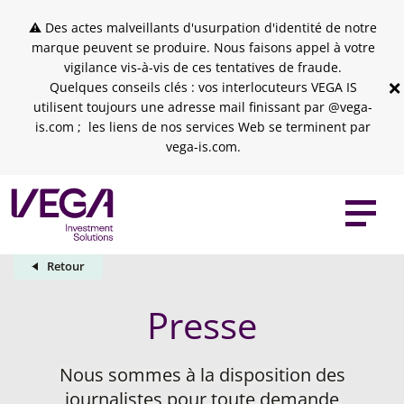
Skip to header
Skip to navigation
Skip to search
Aller au contenu principal
Skip to footer
⚠ Des actes malveillants d'usurpation d'identité de notre
marque peuvent se produire. Nous faisons appel à votre
vigilance vis-à-vis de ces tentatives de fraude.
×
Quelques conseils clés : vos interlocuteurs VEGA IS
utilisent toujours une adresse mail finissant par @vega-
is.com ; les liens de nos services Web se terminent par
vega-is.com.
Retour
Presse
Nous sommes à la disposition des
journalistes pour toute demande