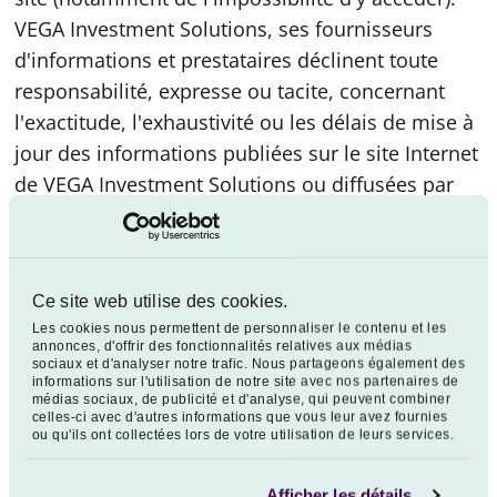
VEGA Investment Solutions, ses fournisseurs
d'informations et prestataires déclinent toute
responsabilité, expresse ou tacite, concernant
l'exactitude, l'exhaustivité ou les délais de mise à
jour des informations publiées sur le site Internet
de VEGA Investment Solutions ou diffusées par
son intermédiaire.
VEGA Investment Solutions, ses fournisseurs
d'informations et prestataires déclinent toute
Ce site web utilise des cookies.
responsabilité en cas de pertes ou de dommages
Les cookies nous permettent de personnaliser le contenu et les
directs ou indirects, par exemple pertes
annonces, d'offrir des fonctionnalités relatives aux médias
sociaux et d'analyser notre trafic. Nous partageons également des
financières, virus, suppression de fichier, causés
informations sur l'utilisation de notre site avec nos partenaires de
par la connexion ou par l'utilisation de son site
médias sociaux, de publicité et d'analyse, qui peuvent combiner
celles-ci avec d'autres informations que vous leur avez fournies
Internet ou des informations et données y
ou qu'ils ont collectées lors de votre utilisation de leurs services.
figurant ou figurant sur les sites qui y sont liés ou
des services fournis.
Afficher les détails