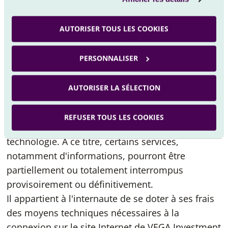
Par ailleurs, VEGA Investment Solutions, ses
fournisseurs d'informations et prestataires ne
AUTORISER TOUS LES COOKIES
peuvent être tenus pour responsables de la
diffusion d'informations erronées pour des
PERSONNALISER
raisons indépendantes de leur volonté.
Ce service Internet pourra être modifié
AUTORISER LA SÉLECTION
partiellement ou totalement à tout moment, sans
préavis tant en termes de contenus, de
REFUSER TOUS LES COOKIES
fonctionnalités qu'en fonction de l'évolution de la
technologie. A ce titre, certains services,
notamment d'informations, pourront être
partiellement ou totalement interrompus
provisoirement ou définitivement.
Il appartient à l'internaute de se doter à ses frais
des moyens techniques nécessaires à la
connexion sur le site Internet de VEGA Investment