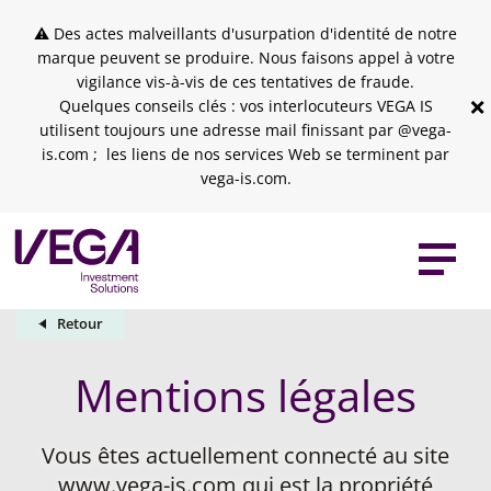
Skip to header
Skip to navigation
Skip to search
Aller au contenu principal
Skip to footer
⚠ Des actes malveillants d'usurpation d'identité de notre
marque peuvent se produire. Nous faisons appel à votre
vigilance vis-à-vis de ces tentatives de fraude.
×
Quelques conseils clés : vos interlocuteurs VEGA IS
utilisent toujours une adresse mail finissant par @vega-
is.com ; les liens de nos services Web se terminent par
vega-is.com.
Retour
Mentions légales
Vous êtes actuellement connecté au site
www.vega-is.com qui est la propriété