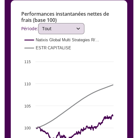
Performances instantanées nettes de
frais (base 100)
Période:
Chart
Natixis Global Multi Strategies R/…
ESTR CAPITALISE
Line chart with 2 lines.
View as data table, Chart
115
The chart has 1 X axis displaying Time. Data ranges fro
The chart has 1 Y axis displaying values. Data ranges 
110
105
100