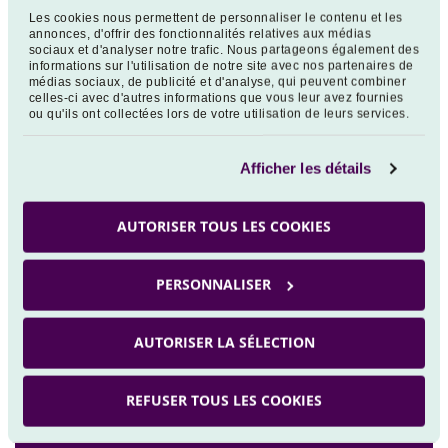
Les cookies nous permettent de personnaliser le contenu et les
annonces, d'offrir des fonctionnalités relatives aux médias
sociaux et d'analyser notre trafic. Nous partageons également des
Fonds
informations sur l'utilisation de notre site avec nos partenaires de
médias sociaux, de publicité et d'analyse, qui peuvent combiner
celles-ci avec d'autres informations que vous leur avez fournies
ou qu'ils ont collectées lors de votre utilisation de leurs services.
NATIXIS GLOBAL MULTI STRATEGIES
0,72 %
R/A (EUR)
Afficher les détails
0,16 %
ESTR CAPITALISE
AUTORISER TOUS LES COOKIES
PERSONNALISER
Scénarios futurs
AUTORISER LA SÉLECTION
REFUSER TOUS LES COOKIES
*DPR (Durée minimum de placement recommandée en
années) : 3.0