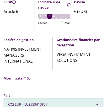
SFDR
Indicateur de
Devise
risque
Article 6
€ (EUR)
1
2
3
4
5
6
7
Faible
Élevé
Société de gestion
Gestionnaire financier par
délégation
NATIXIS INVESTMENT
VEGA INVESTMENT
MANAGERS
SOLUTIONS
INTERNATIONAL
Morningstar™
-
Part