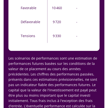
Favorable
10 460
-
10 440
Défavorable
9 720
-
9 420
Tensions
9 330
-
9 330
Les scénarios de performances sont une estimation de
performances futures basées sur les conditions de la
valeur de ce placement au cours des années
précédentes. Les chiffres des performances passées,
présents dans ces estimations prévisionnelles, ne sont
pas un indicateur fiable des performances futures. Le
capital que la valeur de l'investissement est payé peut
être plus ou moins important que le capital investi
initialement. Tous frais inclus à l'exception des frais
d'entrée. L'éventuelle performance est calculée sur la