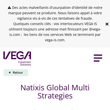
Skip to header
Skip to navigation
Skip to search
Aller au contenu principal
Skip to footer
⚠ Des actes malveillants d'usurpation d'identité de notre
marque peuvent se produire. Nous faisons appel à votre
vigilance vis-à-vis de ces tentatives de fraude.
×
Quelques conseils clés : vos interlocuteurs VEGA IS
utilisent toujours une adresse mail finissant par @vega-
is.com ; les liens de nos services Web se terminent par
vega-is.com.
Retour
Natixis Global Multi
Strategies