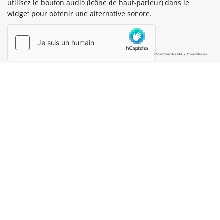
utilisez le bouton audio (icône de haut-parleur) dans le
widget pour obtenir une alternative sonore.
Cette question permet de vérifier si vous êtes ou non un
visiteur humain et d'éviter les envois de spam automatisés.
Footer menu
Presse
Plan du site
Mentions légales
Cookies & protection des données
Gestion des cookies