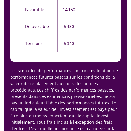
Favorable
14 150
-
38 840
Défavorable
5 430
-
9 840
Tensions
5 340
-
1 070
Les scénarios de performances sont une estimation de
performances futures basées sur les conditions de la
valeur de ce placement au cours des années
précédentes. Les chiffres des performances passées,
présents dans ces estimations prévisionnelles, ne sont
pas un indicateur fiable des performances futures. Le
capital que la valeur de l'investissement est payé peut
être plus ou moins important que le capital investi
initialement. Tous frais inclus à l'exception des frais
d'entrée. L'éventuelle performance est calculée sur la