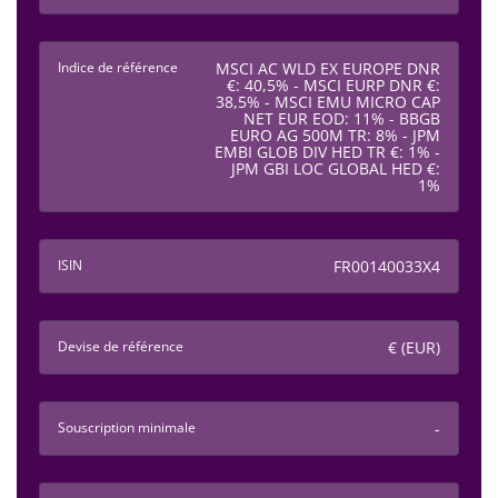
Indice de référence
MSCI AC WLD EX EUROPE DNR
€: 40,5% - MSCI EURP DNR €:
38,5% - MSCI EMU MICRO CAP
NET EUR EOD: 11% - BBGB
EURO AG 500M TR: 8% - JPM
EMBI GLOB DIV HED TR €: 1% -
JPM GBI LOC GLOBAL HED €:
1%
ISIN
FR00140033X4
Devise de référence
€ (EUR)
Souscription minimale
-