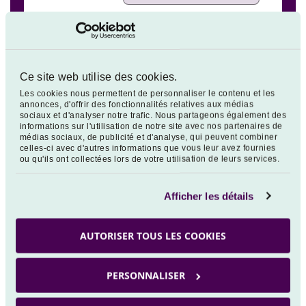
-0,65 %
NATIXIS HORIZON 2060-2064 RC EUR
MSCI AC WLD EX EUROPE DNR €:
Ce site web utilise des cookies.
40,5% - MSCI EURP DNR €: 38,5% -
Les cookies nous permettent de personnaliser le contenu et les
MSCI EMU MICRO CAP NET EUR EOD:
-0,13 %
annonces, d'offrir des fonctionnalités relatives aux médias
11% - BBGB EURO AG 500M TR: 8% -
sociaux et d'analyser notre trafic. Nous partageons également des
JPM EMBI GLOB DIV HED TR €: 1% -
informations sur l'utilisation de notre site avec nos partenaires de
JPM GBI LOC GLOBAL HED €: 1%
médias sociaux, de publicité et d'analyse, qui peuvent combiner
celles-ci avec d'autres informations que vous leur avez fournies
ou qu'ils ont collectées lors de votre utilisation de leurs services.
Afficher les détails
Scénarios futurs
AUTORISER TOUS LES COOKIES
PERSONNALISER
*DPR (Durée minimum de placement recommandée en
années) : 37.0