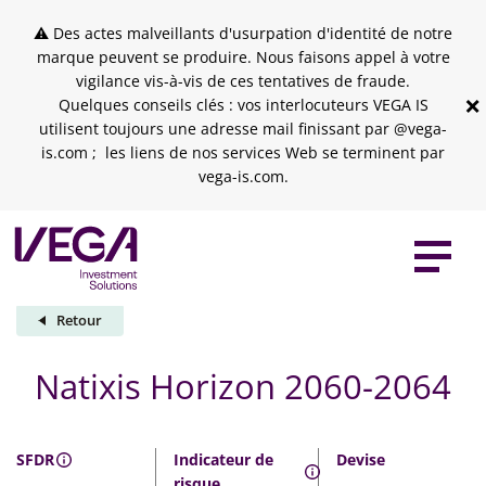
Skip to header
Skip to navigation
Skip to search
Aller au contenu principal
Skip to footer
⚠ Des actes malveillants d'usurpation d'identité de notre
marque peuvent se produire. Nous faisons appel à votre
vigilance vis-à-vis de ces tentatives de fraude.
×
Quelques conseils clés : vos interlocuteurs VEGA IS
utilisent toujours une adresse mail finissant par @vega-
is.com ; les liens de nos services Web se terminent par
vega-is.com.
Retour
Natixis Horizon 2060-2064
SFDR
Indicateur de
Devise
risque