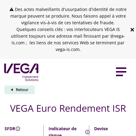
Skip to header
Skip to navigation
Skip to search
Aller au contenu principal
Skip to footer
⚠ Des actes malveillants d'usurpation d'identité de notre
marque peuvent se produire. Nous faisons appel à votre
vigilance vis-à-vis de ces tentatives de fraude.
×
Quelques conseils clés : vos interlocuteurs VEGA IS
utilisent toujours une adresse mail finissant par @vega-
is.com ; les liens de nos services Web se terminent par
vega-is.com.
Retour
VEGA Euro Rendement ISR
SFDR
Indicateur de
Devise
risque