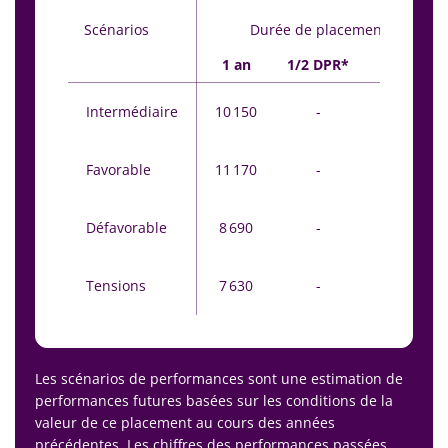
Scénarios
Durée de placement
1 an
1/2 DPR*
DPR*
Intermédiaire
10 150
-
10 370
Favorable
11 170
-
11 720
Défavorable
8 690
-
9 320
Tensions
7 630
-
8 030
Les scénarios de performances sont une estimation de
performances futures basées sur les conditions de la
valeur de ce placement au cours des années
précédentes. Les chiffres des performances passées,