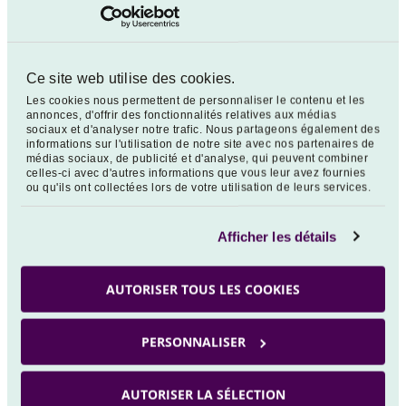
fiable des performances futures.
Instantanées nette de frais
Annuelles nettes
Ce site web utilise des cookies.
Les cookies nous permettent de personnaliser le contenu et les
annonces, d'offrir des fonctionnalités relatives aux médias
sociaux et d'analyser notre trafic. Nous partageons également des
informations sur l'utilisation de notre site avec nos partenaires de
Fonds
médias sociaux, de publicité et d'analyse, qui peuvent combiner
celles-ci avec d'autres informations que vous leur avez fournies
ou qu'ils ont collectées lors de votre utilisation de leurs services.
-0,38 %
VEGA EURO RENDEMENT ISR R(C) EUR
Afficher les détails
BBGB EURO AGG TREAS 3-5Y TR €:
-0,23 %
42.5% - BBGB EURO AGG TREAS 5-7Y
AUTORISER TOUS LES COOKIES
TR €: 42.5% - ESTX 50 (C) NTR €: 15%
PERSONNALISER
AUTORISER LA SÉLECTION