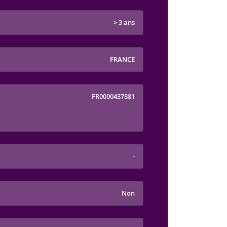
> 3 ans
FRANCE
FR0000437881
-
Non