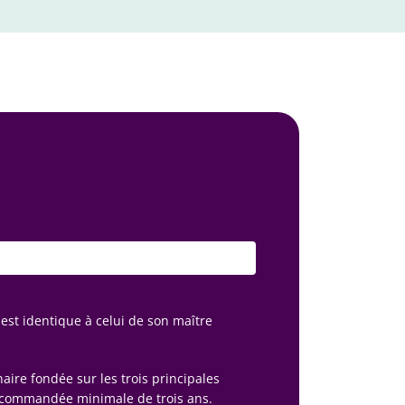
 est identique à celui de son maître
aire fondée sur les trois principales
 recommandée minimale de trois ans.