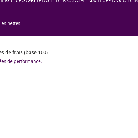
 BBGB EURO AGG TREAS 1-3Y TR €: 37,5% - MSCI EURP DNR €: 10,5%
les nettes
 de frais (base 100)
ées de performance.