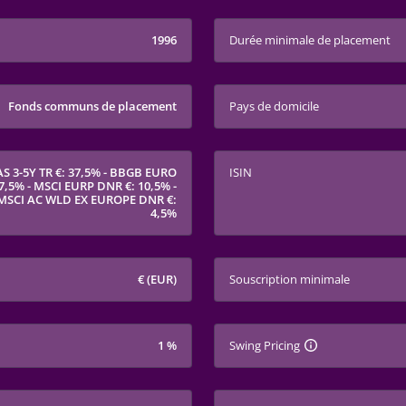
1996
Durée minimale de placement
Fonds communs de placement
Pays de domicile
 3-5Y TR €: 37,5% - BBGB EURO
ISIN
7,5% - MSCI EURP DNR €: 10,5% -
 MSCI AC WLD EX EUROPE DNR €:
4,5%
€ (EUR)
Souscription minimale
1 %
Swing Pricing