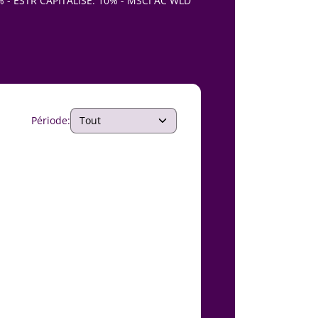
 - ESTR CAPITALISE: 10% - MSCI AC WLD
Période: