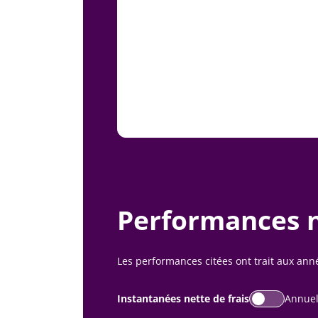
Performances n
Les performances citées ont trait aux an
Instantanées nette de frais
Annuel