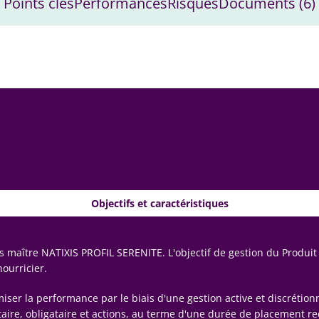
Points clés
Performances
Risques
Documents
(6)
Objectifs et caractéristiques
s maître NATIXIS PROFIL SERENITE. L'objectif de gestion du Produit
ourricier.
miser la performance par le biais d'une gestion active et discrétionn
nétaire, obligataire et actions, au terme d'une durée de placement