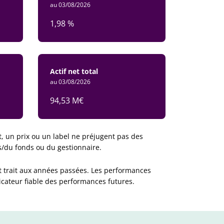
au 03/08/2026
1,98 %
Actif net total
au 03/08/2026
94,53 M€
, un prix ou un label ne préjugent pas des
rs/du fonds ou du gestionnaire.
t trait aux années passées. Les performances
icateur fiable des performances futures.