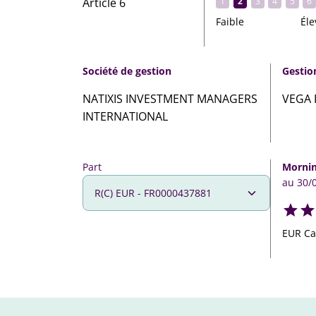
Article 6
1
2
3
4
5
6
Faible
Éle
Société de gestion
Gestio
NATIXIS INVESTMENT MANAGERS
VEGA 
INTERNATIONAL
Part
Mornin
au 30/
EUR Ca