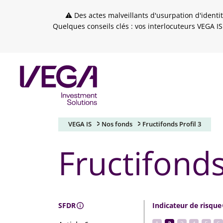
Skip to header
Skip to navigation
Skip to search
Aller au contenu principal
Skip to footer
⚠ Des actes malveillants d'usurpation d'identit
Quelques conseils clés : vos interlocuteurs VEGA IS
VEGA IS
Nos fonds
Fructifonds Profil 3
Fructifonds
SFDR
Indicateur de risque