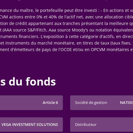
ance du maître, le portefeuille peut être investi : - En actions et va
PCVM actions entre 0% et 40% de l'actif net, avec une allocation ci
ation de crédit appartenant aux tranches présentant la meilleure qu
 (AAA source S&P/Fitch, Aaa source Moody's ou notation équivalent
truments financiers. L'exposition à cette catégorie d'actifs, en dire
es et instruments du marché monétaire, en titres de taux (taux fixes,
ement d'émetteurs de pays de l'OCDE et/ou en OPCVM monétaires et o
s du fonds
Article 6
Société de gestion
NATIX
VEGA INVESTMENT SOLUTIONS
Distributeur