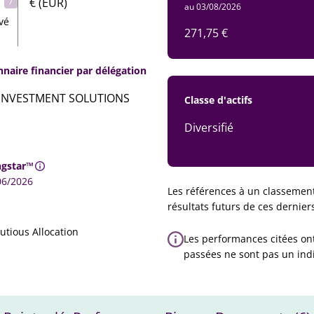
7
€ (EUR)
au 03/08/2026
vé
271,75 €
nnaire financier par délégation
INVESTMENT SOLUTIONS
Classe d'actifs
Diversifié
gstar™
06/2026
Les références à un classement
résultats futurs de ces dernie
utious Allocation
Les performances citées on
passées ne sont pas un ind