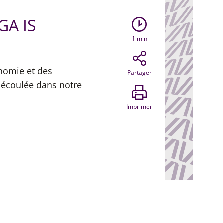
GA IS
1
min
onomie et des
Partager
 écoulée dans notre
Imprimer