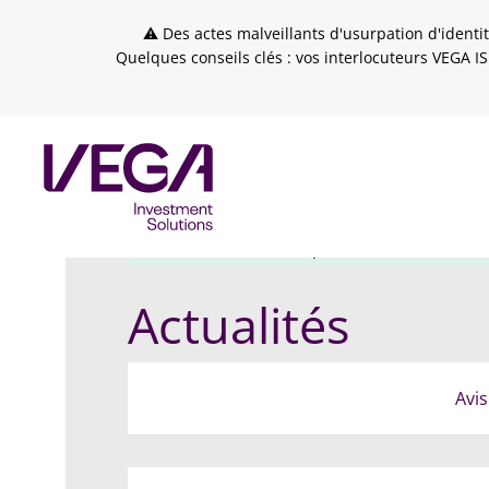
Skip to header
Skip to navigation
Skip to search
Aller au contenu principal
Skip to footer
⚠ Des actes malveillants d'usurpation d'identit
Quelques conseils clés : vos interlocuteurs VEGA IS
VEGA IS
Actualités
publication
Lettre Heb
Actualités
Avis