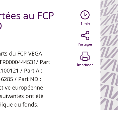
rtées au FCP
D
1
min
Partager
arts du FCP VEGA
 FR0000444531/ Part
Imprimer
100121 / Part A :
6285 / Part ND :
ective européenne
suivantes ont été
dique du fonds.