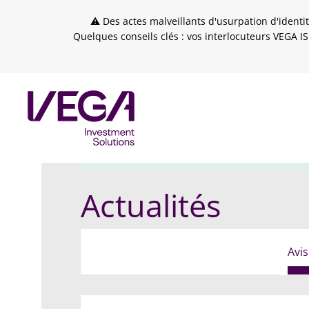
Skip to header
Skip to navigation
Skip to search
Aller au contenu principal
Skip to footer
⚠ Des actes malveillants d'usurpation d'identit
Quelques conseils clés : vos interlocuteurs VEGA IS
VEGA IS
Actualités
Avis financiers
Modific
Actualités
Avis