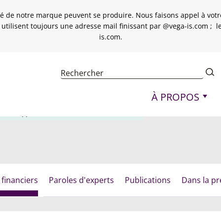
é de notre marque peuvent se produire. Nous faisons appel à votre 
 utilisent toujours une adresse mail finissant par @vega-is.com ; 
is.com.
Navigation princi
À PROPOS
ations apportées au FCP VEGA EURO SPREAD
 financiers
Paroles d'experts
Publications
Dans la pr