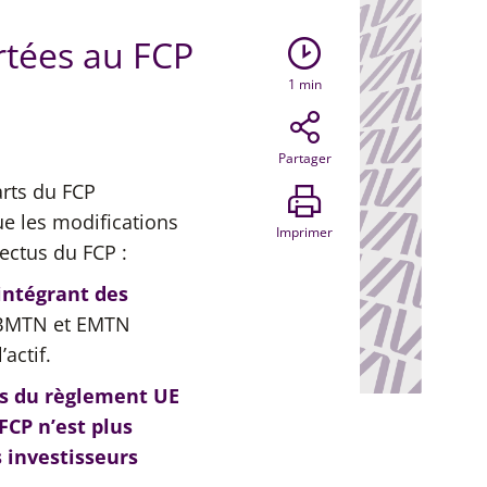
rtées au FCP
1
min
Partager
rts du FCP
e les modifications
Imprimer
ectus du FCP :
 intégrant des
es BMTN et EMTN
actif.
s du règlement UE
 FCP n’est plus
s investisseurs