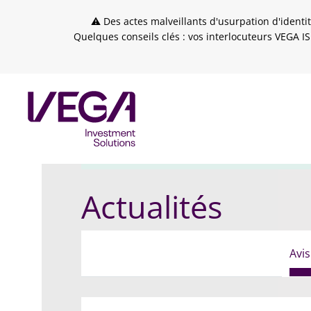
Skip to header
Skip to navigation
Skip to search
Aller au contenu principal
Skip to footer
⚠ Des actes malveillants d'usurpation d'identit
Quelques conseils clés : vos interlocuteurs VEGA IS
VEGA IS
Actualités
Avis financiers
Modifica
Actualités
Avis