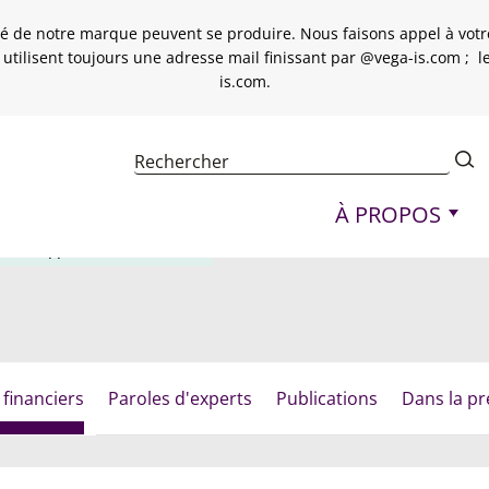
é de notre marque peuvent se produire. Nous faisons appel à votre 
 utilisent toujours une adresse mail finissant par @vega-is.com ; 
is.com.
Navigation princi
À PROPOS
tions apportées au FCP KIWI
 financiers
Paroles d'experts
Publications
Dans la pr