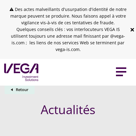
Skip to header
Skip to navigation
Skip to search
Aller au contenu principal
Skip to footer
⚠ Des actes malveillants d'usurpation d'identité de notre
marque peuvent se produire. Nous faisons appel à votre
vigilance vis-à-vis de ces tentatives de fraude.
×
Quelques conseils clés : vos interlocuteurs VEGA IS
utilisent toujours une adresse mail finissant par @vega-
is.com ; les liens de nos services Web se terminent par
vega-is.com.
Retour
Actualités