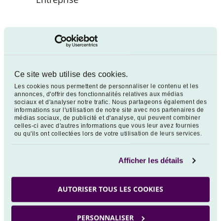
La date d’entrée en vigueur de ces modifications
est le 18 février 2022.
Les autres caractéristiques du fonds demeurent
Ce site web utilise des cookies.
inchangées.
Les cookies nous permettent de personnaliser le contenu et les
annonces, d'offrir des fonctionnalités relatives aux médias
Le Document d’Informations Clés pour
sociaux et d'analyser notre trafic. Nous partageons également des
l’Investisseur ainsi que le Prospectus, décrivant
informations sur l'utilisation de notre site avec nos partenaires de
médias sociaux, de publicité et d'analyse, qui peuvent combiner
l’ensemble des caractéristiques du Fonds, sont
celles-ci avec d'autres informations que vous leur avez fournies
ou qu'ils ont collectées lors de votre utilisation de leurs services.
disponibles :
- auprès de la société de gestion, sur simple
Afficher les détails
demande écrite à VEGA INVESTMENT MANAGERS
115 rue Montmartre CS 21818 75080 PARIS Cedex
AUTORISER TOUS LES COOKIES
2 ou à l'adresse électronique suivante :
[email protected]
. Ils vous seront adressés dans
PERSONNALISER