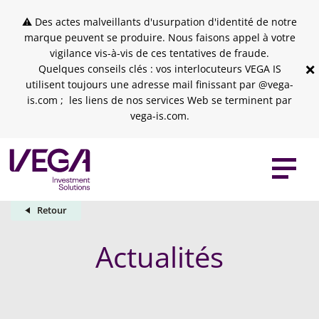
Skip to header
Skip to navigation
Skip to search
Aller au contenu principal
Skip to footer
⚠ Des actes malveillants d'usurpation d'identité de notre
marque peuvent se produire. Nous faisons appel à votre
vigilance vis-à-vis de ces tentatives de fraude.
×
Quelques conseils clés : vos interlocuteurs VEGA IS
utilisent toujours une adresse mail finissant par @vega-
is.com ; les liens de nos services Web se terminent par
vega-is.com.
Retour
Actualités