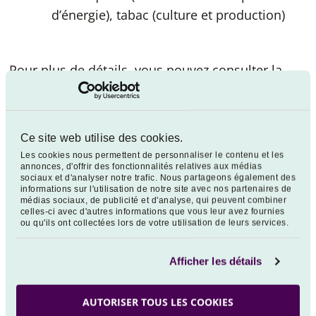
d’énergie), tabac (culture et production)
Pour plus de détails, vous pouvez consulter la
politique d’exclusion de la société de gestion sur
son site internet :
https://www.vega-is.com
.
Ces modifications entreront en vigueur le 21
Ce site web utilise des cookies.
mai 2025.
Les cookies nous permettent de personnaliser le contenu et les
annonces, d'offrir des fonctionnalités relatives aux médias
sociaux et d'analyser notre trafic. Nous partageons également des
La documentation juridique (PRIIPS, prospectus
informations sur l'utilisation de notre site avec nos partenaires de
intégrant l’annexe SFDR et règlement) est
médias sociaux, de publicité et d'analyse, qui peuvent combiner
celles-ci avec d'autres informations que vous leur avez fournies
disponible auprès de VEGA Investment Solutions :
ou qu'ils ont collectées lors de votre utilisation de leurs services.
www.vega-is.com.
Afficher les détails
Elle peut vous être adressée dans un délai de huit
jours ouvrés sur simple demande écrite auprès
AUTORISER TOUS LES COOKIES
de :