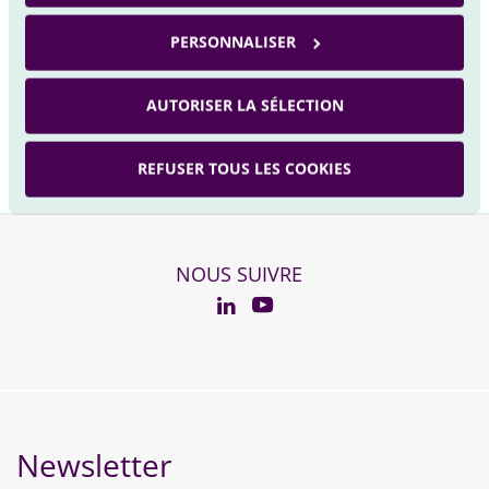
VEGA INVESTMENTS SOLUTIONS
PERSONNALISER
Service Clients
AUTORISER LA SÉLECTION
43, avenue Pierre Mendès-France
75013 PARIS
REFUSER TOUS LES COOKIES
NOUS SUIVRE
YouTube
Linkedin
Newsletter