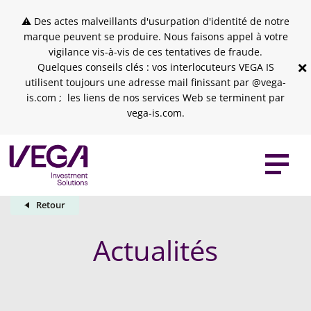
Skip to header
Skip to navigation
Skip to search
Aller au contenu principal
Skip to footer
⚠ Des actes malveillants d'usurpation d'identité de notre
marque peuvent se produire. Nous faisons appel à votre
vigilance vis-à-vis de ces tentatives de fraude.
×
Quelques conseils clés : vos interlocuteurs VEGA IS
utilisent toujours une adresse mail finissant par @vega-
is.com ; les liens de nos services Web se terminent par
vega-is.com.
Retour
Actualités