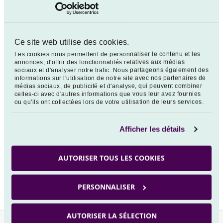
Les autres caractéristiques du Fonds demeurent
inchangées.
Le Document d’Informations Clés pour
Ce site web utilise des cookies.
l’Investisseur ainsi que le Prospectus, décrivant
Les cookies nous permettent de personnaliser le contenu et les
l’ensemble des caractéristiques du Fonds, sont
annonces, d'offrir des fonctionnalités relatives aux médias
sociaux et d'analyser notre trafic. Nous partageons également des
disponibles :
informations sur l'utilisation de notre site avec nos partenaires de
médias sociaux, de publicité et d'analyse, qui peuvent combiner
- auprès de la société de gestion, sur simple
celles-ci avec d'autres informations que vous leur avez fournies
ou qu'ils ont collectées lors de votre utilisation de leurs services.
demande écrite à VEGA INVESTMENT MANAGERS
115 rue Montmartre CS 21818 75080 PARIS Cedex
Afficher les détails
2 ou à l'adresse électronique suivante :
[email protected]
. Ils vous seront adressés dans
AUTORISER TOUS LES COOKIES
un délai de huit jours ouvrés ;
- et sur ce site internet.
PERSONNALISER
AUTORISER LA SÉLECTION