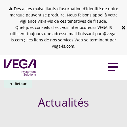
Skip to header
Skip to navigation
Skip to search
Aller au contenu principal
Skip to footer
⚠ Des actes malveillants d'usurpation d'identité de notre
marque peuvent se produire. Nous faisons appel à votre
vigilance vis-à-vis de ces tentatives de fraude.
×
Quelques conseils clés : vos interlocuteurs VEGA IS
utilisent toujours une adresse mail finissant par @vega-
is.com ; les liens de nos services Web se terminent par
vega-is.com.
Retour
Actualités