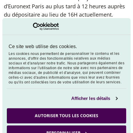
d’Euronext Paris au plus tard à 12 heures auprès
du dépositaire au lieu de 16H actuellement.
Les autres caractéristiques du Fonds restent
inchangées.
Cette modification entrera en vigueur le 22
Ce site web utilise des cookies.
Décembre 2023.
Les cookies nous permettent de personnaliser le contenu et les
annonces, d'offrir des fonctionnalités relatives aux médias
sociaux et d'analyser notre trafic. Nous partageons également des
La documentation juridique de ce FCP a été mise
informations sur l'utilisation de notre site avec nos partenaires de
à jour.
médias sociaux, de publicité et d'analyse, qui peuvent combiner
celles-ci avec d'autres informations que vous leur avez fournies
ou qu'ils ont collectées lors de votre utilisation de leurs services.
Les documents d’informations clés (DIC) et le
prospectus peuvent vous être adressés dans un
Afficher les détails
délai de huit jours ouvrés sur simple demande
écrite auprès de :
AUTORISER TOUS LES COOKIES
VEGA INVESTMENT MANAGERS,
115 rue
Montmartre,
75002 Paris
PERSONNALISER