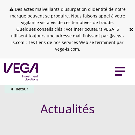
Skip to header
Skip to navigation
Skip to search
Aller au contenu principal
Skip to footer
⚠ Des actes malveillants d'usurpation d'identité de notre
marque peuvent se produire. Nous faisons appel à votre
vigilance vis-à-vis de ces tentatives de fraude.
×
Quelques conseils clés : vos interlocuteurs VEGA IS
utilisent toujours une adresse mail finissant par @vega-
is.com ; les liens de nos services Web se terminent par
vega-is.com.
Retour
Actualités