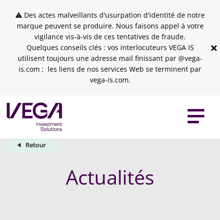
Skip to header
Skip to navigation
Skip to search
Aller au contenu principal
Skip to footer
⚠ Des actes malveillants d'usurpation d'identité de notre
marque peuvent se produire. Nous faisons appel à votre
vigilance vis-à-vis de ces tentatives de fraude.
×
Quelques conseils clés : vos interlocuteurs VEGA IS
utilisent toujours une adresse mail finissant par @vega-
is.com ; les liens de nos services Web se terminent par
vega-is.com.
Retour
Actualités