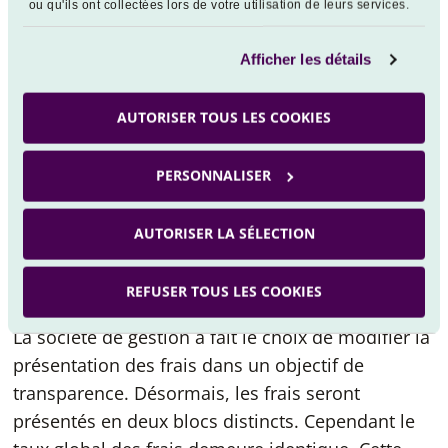
ou qu'ils ont collectées lors de votre utilisation de leurs services.
L’Autorité des marchés financiers propose deux
Afficher les détails
possibilités dans la présentation des frais listés
dans le prospectus. La première présentation
AUTORISER TOUS LES COOKIES
disponible est un bloc forfaitaire du taux
maximum englobant les frais de gestion
PERSONNALISER
financière et les frais de fonctionnement et autres
services. La seconde présentation possible est de
AUTORISER LA SÉLECTION
diviser en deux blocs distincts présentant chacun
le taux maximum des frais de gestion financière
REFUSER TOUS LES COOKIES
et des frais de fonctionnement et autres services.
La société de gestion a fait le choix de modifier la
présentation des frais dans un objectif de
transparence. Désormais, les frais seront
présentés en deux blocs distincts. Cependant le