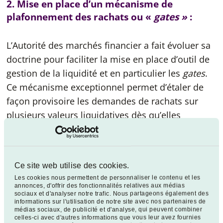
2. Mise en place d’un mécanisme de
plafonnement des rachats ou «
gates »
:
L’Autorité des marchés financier a fait évoluer sa
doctrine pour faciliter la mise en place d’outil de
gestion de la liquidité et en particulier les
gates
.
Ce mécanisme exceptionnel permet d’étaler de
façon provisoire les demandes de rachats sur
plusieurs valeurs liquidatives dès qu’elles
excèdent un certain niveau défini dans la
documentation juridique du Fonds concerné.
Le déclenchement n’est opéré qu’en cas de
Ce site web utilise des cookies.
circonstances inhabituelles de liquidité et de
Les cookies nous permettent de personnaliser le contenu et les
annonces, d'offrir des fonctionnalités relatives aux médias
rachats anormalement importants au passif.
sociaux et d'analyser notre trafic. Nous partageons également des
informations sur l'utilisation de notre site avec nos partenaires de
médias sociaux, de publicité et d'analyse, qui peuvent combiner
3. Modification de la présentation des frais :
celles-ci avec d'autres informations que vous leur avez fournies