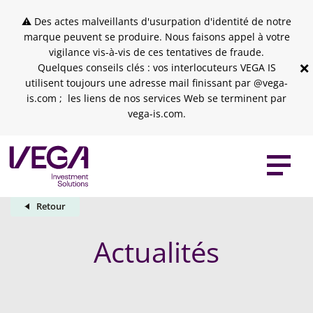
Skip to header
Skip to navigation
Skip to search
Aller au contenu principal
Skip to footer
⚠ Des actes malveillants d'usurpation d'identité de notre
marque peuvent se produire. Nous faisons appel à votre
vigilance vis-à-vis de ces tentatives de fraude.
×
Quelques conseils clés : vos interlocuteurs VEGA IS
utilisent toujours une adresse mail finissant par @vega-
is.com ; les liens de nos services Web se terminent par
vega-is.com.
Retour
Actualités