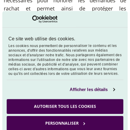
nécessaires pour honorer les demandes de
rachat et permet ainsi de protéger les
investisseurs qui demeurent dans les fonds.
Dans ce cadre, la société de gestion peut décider
de prolonger le délai de préavis de rachat initial
Ce site web utilise des cookies.
de parts c’est-à-dire de prolonger la durée entre
Les cookies nous permettent de personnaliser le contenu et les
annonces, d'offrir des fonctionnalités relatives aux médias
la date de centralisation des ordres de rachats et
sociaux et d'analyser notre trafic. Nous partageons également des
leur exécution.
informations sur l'utilisation de notre site avec nos partenaires de
médias sociaux, de publicité et d'analyse, qui peuvent combiner
celles-ci avec d'autres informations que vous leur avez fournies
Le préavis de rachat initial et sa prolongation ne
ou qu'ils ont collectées lors de votre utilisation de leurs services.
peuvent dépasser 5 jours ouvrés.
Les ordres de rachat seront traités à la prochaine
Afficher les détails
date de rachat qui suivra la fin du délai de préavis
prolongé. La prolongation du délai de préavis de
AUTORISER TOUS LES COOKIES
rachat n'aura aucun impact sur la fréquence des
rachats du fond concerné.
PERSONNALISER