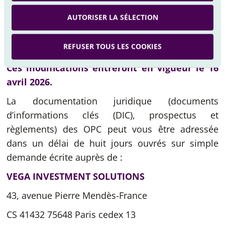
La mise en œuvre de cette prolongation du délai
AUTORISER LA SÉLECTION
de préavis est strictement limitée à la durée
nécessaire au rétablissement de conditions
REFUSER TOUS LES COOKIES
normales de liquidité.
Ces modifications entreront en vigueur le 16
avril 2026.
La documentation juridique (documents
d’informations clés (DIC), prospectus et
règlements) des OPC peut vous être adressée
dans un délai de huit jours ouvrés sur simple
demande écrite auprès de :
VEGA INVESTMENT SOLUTIONS
43, avenue Pierre Mendès-France
CS 41432 75648 Paris cedex 13